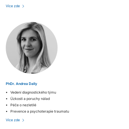
Více zde
PhDr. Andrea Dally
Vedení diagnostického týmu
Úzkosti a poruchy nálad
Péče o nezletilé
Prevence a psychoterapie traumatu
Více zde