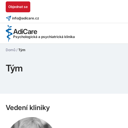
Objednat se
info@adicare.cz
AdiCare
Psychologická a psychiatrická klinika
Domů
/
Tým
Tým
Vedení kliniky