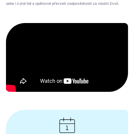
sebe i o jiné lidi a opětovné převzetí zodpovědnosti za vlastní život.