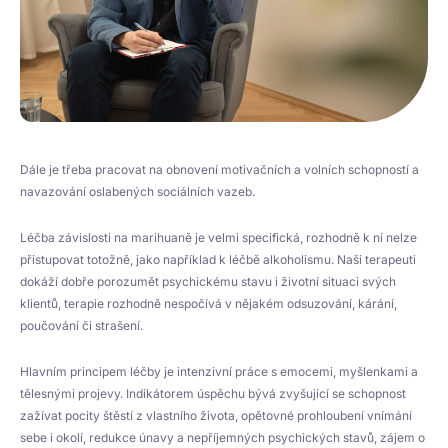
Dále je třeba pracovat na obnovení motivačních a volních schopností a
navazování oslabených sociálních vazeb.
Léčba závislosti na marihuaně je velmi specifická, rozhodně k ní nelze
přistupovat totožně, jako například k léčbě alkoholismu. Naši terapeuti
dokáží dobře porozumět psychickému stavu i životní situaci svých
klientů, terapie rozhodně nespočívá v nějakém odsuzování, kárání,
poučování či strašení.
Hlavním principem léčby je intenzivní práce s emocemi, myšlenkami a
tělesnými projevy. Indikátorem úspěchu bývá zvyšující se schopnost
zažívat pocity štěstí z vlastního života, opětovné prohloubení vnímání
sebe i okolí, redukce únavy a nepříjemných psychických stavů, zájem o