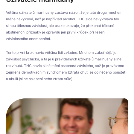
Většina uživatelů marihuany zastává názor, že je tato droga mnohem
méně návyková, než je například alkohol. THC sice nevyvolává tak
silnou tělesnou závislost, ale praxe ukazuje, že překonat tělesné
abstinenční příznaky je opravdu jen první krůček při řešení
závislostního onemocnění.
Tento první krok navíc většina lidí zvládne. Mnohem zákeřnější je
závislost psychická, a ta je u pravidelných uživatelů marihuany silně
rozvinutá. THC navíc silně mění osobnost závislého, což je provázeno
zejména demotivačním syndromem (ztráta chuti se do něčeho pouštět)
a abulií (silné oslabení nebo ztráta vůle).