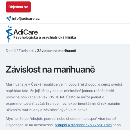
Objednat se
info@adicare.cz
AdiCare
Psychologická a psychiatrická klinika
Domů
/
Závislosti
/
Závislost na marihuaně
Závislost na marihuaně
Marihuana je v České republice velmi populární drogou, o čemž svědčí
například fakt, že její účinky zakusí minimálně jednou ročně téměř
polovina populace ve věku 15-16 let. Často se může jednat o
experimentování, avšak hranice mezi experimentálním či rekreačním
užíváním marihuany a závislostí bývá velmi tenká.
Myslíte, že potřebujete pomoci nebo chcete mít alespoň více jasno?
Objednejte se na nezávaznou
vstupní a diagnostickou konzultaci
nebo