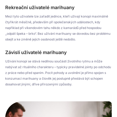
Rekreační uživatelé marihuany
Mezi tyto uživatele lze zařadit jedince, kteří užívají konopí maximálně
čtyřikrát měsíčně, především při společenských událostech, kdy
například při víkendovém tahu někdo z kamarádů před hospodou
,,odpálí špeka – brko“. Bez užívání marihuany se dovedou bez problému
obejít a ke změně jejich osobnosti ještě nedošlo.
Závislí uživatelé marihuany
Užívání konopí se stává nedílnou součástí životního rytmu a může
nabývat až rituálního charakteru – typicky pravidelné jointy po odchodu
z práce nebo před spaním. Pocit pohody a uvolnění je přímo spojen s
konzumací marihuany a člověk jej postupně přestává být schopen
dosahovat jinými, dříve přirozenými způsoby.