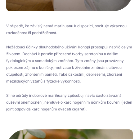
V případě, že závislý nemá marihuanu k dispozici, pociťuje výraznou
rozladěnost či podrážděnost.
Nežádoucí účinky dlouhodobého užívání konopí prostupují napříč celým
životem. Dochází k poruše přirozené tvorby serotoninu a dalším
fyziologickým a somatickým změnám. Tyto změny jsou provázeny
poklesem zájmu o koníčky, motivace k životním změnám, citovou
otupělostí, zhoršením paměti. Také úzkostmi, depresemi, zhoršení
mezilidských vztahů a fyzické výkonnosti.
Silné odrůdy indoorové marihuany způsobují navíc často závažná
duševní onemocnění, nemluvě o karcinogenním účinkům kouření (jeden
joint odpovídá karcinogenům dvaceti cigaret).