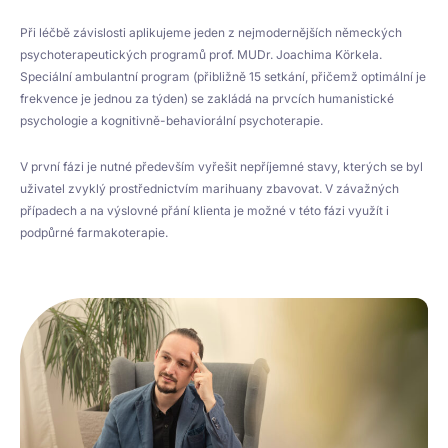
Při léčbě závislosti aplikujeme jeden z nejmodernějších německých
psychoterapeutických programů prof. MUDr. Joachima Körkela.
Speciální ambulantní program (přibližně 15 setkání, přičemž optimální je
frekvence je jednou za týden) se zakládá na prvcích humanistické
psychologie a kognitivně-behaviorální psychoterapie.
V první fázi je nutné především vyřešit nepříjemné stavy, kterých se byl
uživatel zvyklý prostřednictvím marihuany zbavovat. V závažných
případech a na výslovné přání klienta je možné v této fázi využít i
podpůrné farmakoterapie.