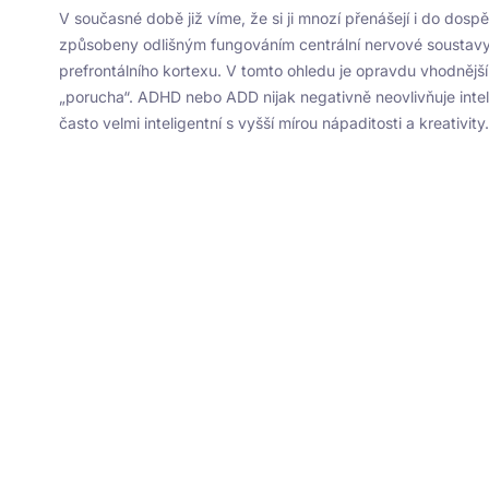
V současné době již víme, že si ji mnozí přenášejí i do dospě
způsobeny odlišným fungováním centrální nervové soustavy,
prefrontálního kortexu. V tomto ohledu je opravdu vhodnější 
„porucha“. ADHD nebo ADD nijak negativně neovlivňuje intel
často velmi inteligentní s vyšší mírou nápaditosti a kreativity.