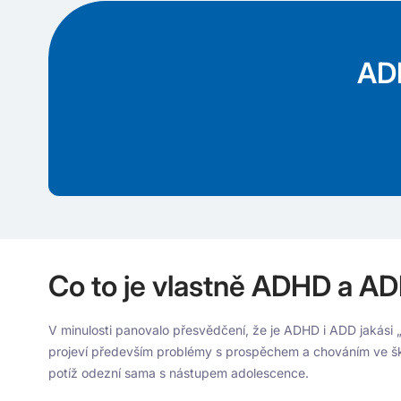
ADH
Co to je vlastně ADHD a A
V minulosti panovalo přesvědčení, že je ADHD i ADD jakási 
projeví především problémy s prospěchem a chováním ve škol
potíž odezní sama s nástupem adolescence.