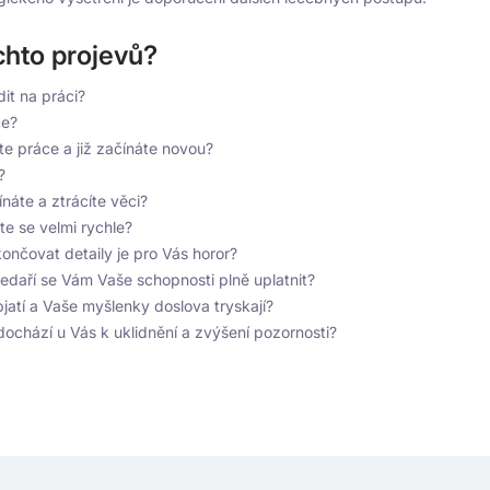
chto projevů?
it na práci?
ce?
e práce a již začínáte novou?
?
náte a ztrácíte věci?
te se velmi rychle?
nčovat detaily je pro Vás horor?
 nedaří se Vám Vaše schopnosti plně uplatnit?
apjatí a Vaše myšlenky doslova tryskají?
dochází u Vás k uklidnění a zvýšení pozornosti?