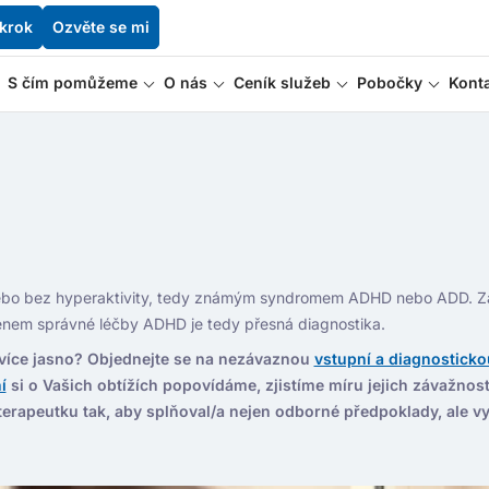
 krok
Ozvěte se mi
S čím pomůžeme
O nás
Ceník služeb
Pobočky
Kont
u nebo bez hyperaktivity, tedy známým syndromem ADHD nebo ADD. 
enem správné léčby ADHD je tedy přesná diagnostika.
 více jasno? Objednejte se na nezávaznou
vstupní a diagnosticko
í
si o Vašich obtížích popovídáme, zjistíme míru jejich závažnos
rapeutku tak, aby splňoval/a nejen odborné předpoklady, ale vy