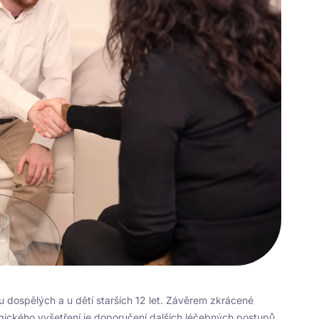
dospělých a u dětí starších 12 let. Závěrem zkrácené
ogického vyšetření je doporučení dalších léčebných postupů.