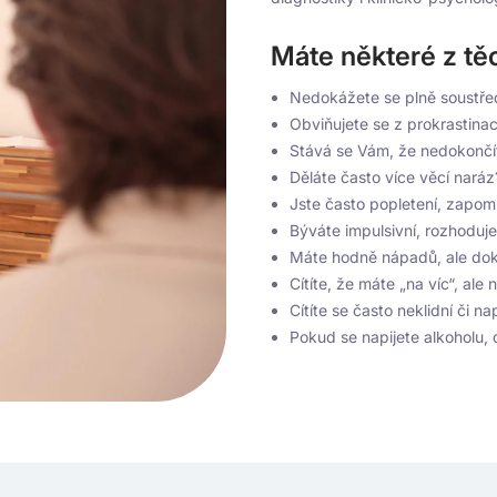
Máte některé z tě
Nedokážete se plně soustřed
Obviňujete se z prokrastina
Stává se Vám, že nedokončít
Děláte často více věcí naráz
Jste často popletení, zapomí
Býváte impulsivní, rozhoduje
Máte hodně nápadů, ale doko
Cítíte, že máte „na víc“, ale
Cítíte se často neklidní či n
Pokud se napijete alkoholu, 