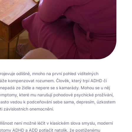
jevuje odlišně, mnoho na první pohled viditelných
káže kompenzovat rozumem. Člověk, který trpí ADHD či
 nepadá ze židle a nepere se s kamarády. Mohou se u něj
ymptomy, které mu narušují pohodové psychické prožívání,
 často vedou k podceňování sebe sama, depresím, úzkostem
sti závislostních onemocnění.
lišnost není možné léčit v klasickém slova smyslu, moderní
ptomy ADHD a ADD potlačit natolik, že postiženému