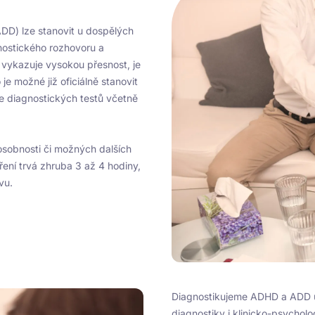
DD) lze stanovit u dospělých
nostického rozhovoru a
 vykazuje vysokou přesnost, je
je možné již oficiálně stanovit
 diagnostických testů včetně
y osobnosti či možných dalších
ření trvá zhruba 3 až 4 hodiny,
vu.
Diagnostikujeme ADHD a ADD u 
diagnostiky i klinicko-psychol