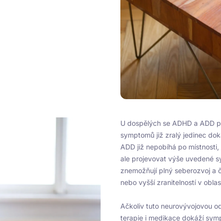
U dospělých se ADHD a ADD pro
symptomů již zralý jedinec do
ADD již nepobíhá po místnosti,
ale projevovat výše uvedené s
znemožňují plný seberozvoj a
nebo vyšší zranitelností v obla
Ačkoliv tuto neurovývojovou od
terapie i medikace dokáží sym