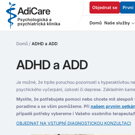
Objednat se
První
AdiCare
Psychologická a
Domů
Naše služby
psychiatrická klinika
Domů
/
ADHD a ADD
ADHD a ADD
Je možné, že trpíte poruchou pozornosti s hyperaktivito
psychického vyčerpání, úzkosti či deprese. Základním kam
Myslíte, že potřebujete pomoci nebo chcete mít alespoň
poradíme a se vším pomůžeme. Při
našem prvním setkán
případě potřeby vybereme i Vašeho osobního terapeuta/te
OBJEDNAT NA VSTUPNÍ DIAGNOSTICKOU KONZULTACI