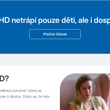
D netrápí pouze děti, ale i dos
Přečíst článek
DD?
„dětská porucha“, která se
e či školce. Zdálo se, že tato