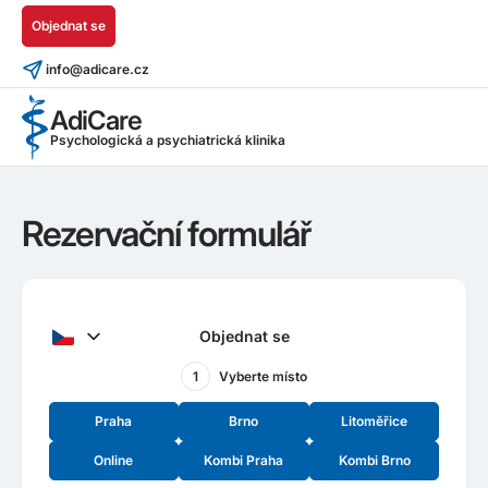
Objednat se
info@adicare.cz
AdiCare
Psychologická a psychiatrická klinika
Rezervační formulář
Objednat se
1
Vyberte místo
Praha
Brno
Litoměřice
Online
Kombi Praha
Kombi Brno