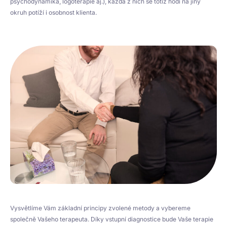
psychodynamika, logoterapie aj.), každá z nich se totiž hodí na jiný
okruh potíží i osobnost klienta.
Vysvětlíme Vám základní principy zvolené metody a vybereme
společně Vašeho terapeuta. Díky vstupní diagnostice bude Vaše terapie