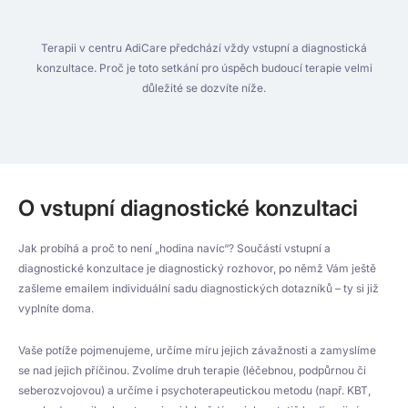
Terapii v centru AdiCare předchází vždy vstupní a diagnostická
konzultace. Proč je toto setkání pro úspěch budoucí terapie velmi
důležité se dozvíte níže.
O vstupní diagnostické konzultaci
Jak probíhá a proč to není „hodina navíc“? Součástí vstupní a
diagnostické konzultace je diagnostický rozhovor, po němž Vám ještě
zašleme emailem individuální sadu diagnostických dotazníků – ty si již
vyplníte doma.
Vaše potíže pojmenujeme, určíme míru jejich závažnosti a zamyslíme
se nad jejich příčinou. Zvolíme druh terapie (léčebnou, podpůrnou či
seberozvojovou) a určíme i psychoterapeutickou metodu (např. KBT,