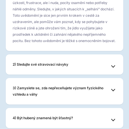
úzkosti, frustrace, ale i nuda, pocity osamění nebo potřeby
náhlé odměny. Sledujte, v jakých situacích k „selhání“ dochází.
Toto uvědomění je sice jen prvním krokem v cestě za
uzdravením, ale pomůže vám poznat, kdy se pohybujete v
rizikové zóně a jste ohroženi tím, že jídlo využijete jako
prostředek k uklidnění či zahnání nějakého nepříjemného
pocitu. Bez tohoto uvědomění je těžké s onemocněním bojovat.
2) Sledujte své stravovací návyky
3) Zamyslete se, zda nepřeceňujete význam fyzického
vzhledu a váhy
4) Být hubený znamená být šťastný?