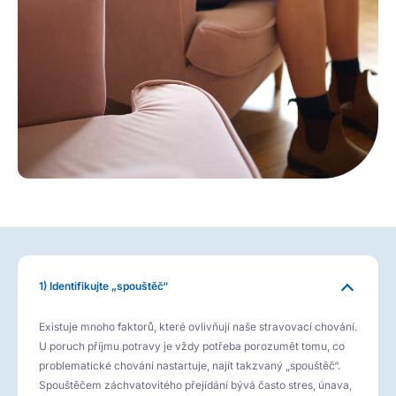
1) Identifikujte „spouštěč“
Existuje mnoho faktorů, které ovlivňují naše stravovací chování.
U poruch příjmu potravy je vždy potřeba porozumět tomu, co
problematické chování nastartuje, najít takzvaný „spouštěč“.
Spouštěčem záchvatovitého přejídání bývá často stres, únava,