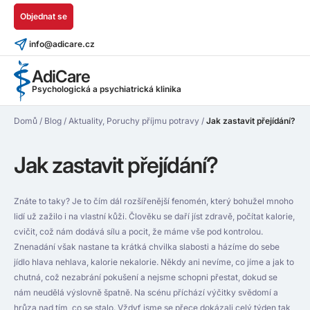
Objednat se
info@adicare.cz
AdiCare
Psychologická a psychiatrická klinika
Domů
/
Blog
/
Aktuality
,
Poruchy příjmu potravy
/
Jak zastavit přejídání?
Jak zastavit přejídání?
Znáte to taky? Je to čím dál rozšířenější fenomén, který bohužel mnoho
lidí už zažilo i na vlastní kůži. Člověku se daří jíst zdravě, počítat kalorie,
cvičit, což nám dodává sílu a pocit, že máme vše pod kontrolou.
Znenadání však nastane ta krátká chvilka slabosti a házíme do sebe
jídlo hlava nehlava, kalorie nekalorie. Někdy ani nevíme, co jíme a jak to
chutná, což nezabrání pokušení a nejsme schopni přestat, dokud se
nám neudělá výslovně špatně. Na scénu příchází výčitky svědomí a
hrůza nad tím, co se stalo. Vždyť jsme se přece dokázali celý týden tak