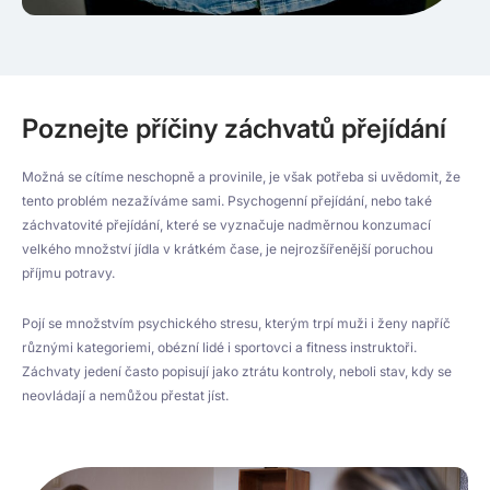
Poznejte příčiny záchvatů přejídání
Možná se cítíme neschopně a provinile, je však potřeba si uvědomit, že
tento problém nezažíváme sami. Psychogenní přejídání, nebo také
záchvatovité přejídání, které se vyznačuje nadměrnou konzumací
velkého množství jídla v krátkém čase, je nejrozšířenější poruchou
příjmu potravy.
Pojí se množstvím psychického stresu, kterým trpí muži i ženy napříč
různými kategoriemi, obézní lidé i sportovci a fitness instruktoři.
Záchvaty jedení často popisují jako ztrátu kontroly, neboli stav, kdy se
neovládají a nemůžou přestat jíst.