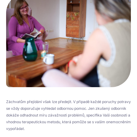
Záchvatům přejídání však lze předejít. V případě každé poruchy potravy
se vždy doporučuje vyhledat odbornou pomoc. Jen zkušený odborník
dokáže odhadnout míru závažnosti problémů, specifika Vaší osobnosti a
vhodnou terapeutickou metodu, která pomůže se s vaším onemocněním
vypořádat.