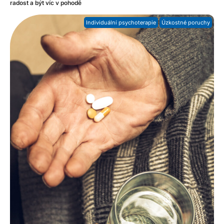
radost a být víc v pohodě
Individuální psychoterapie
Úzkostné poruchy