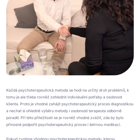
Každá psychoterapeutická metoda se hodí na určitý druh problémů, k
tomu je ale třeba rovněž zohlednit individuální potřeby a osobnost
klienta. Proto je vhodné zahájit psychoterapeutický proces diagnostikou
a nechat si ohledně výběru metody i osobnosti terapeuta odborně
poradit. Při této příležitosti se je rovněž vhodné zvážit, zda by bylo
přínosné podpořit psychoterapeutický proces i šetrnou medikací.
Pokud zvolíme vhodnou psychoterapeutickou metodu, kterou