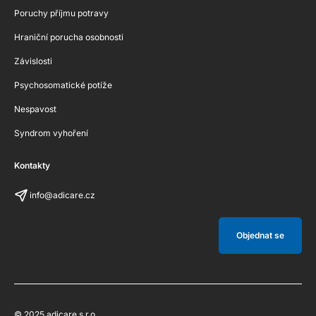
Poruchy příjmu potravy
Hraniční porucha osobnosti
Závislosti
Psychosomatické potíže
Nespavost
Syndrom vyhoření
Kontakty
info@adicare.cz
Objednat se
© 2025 adicare s.r.o.