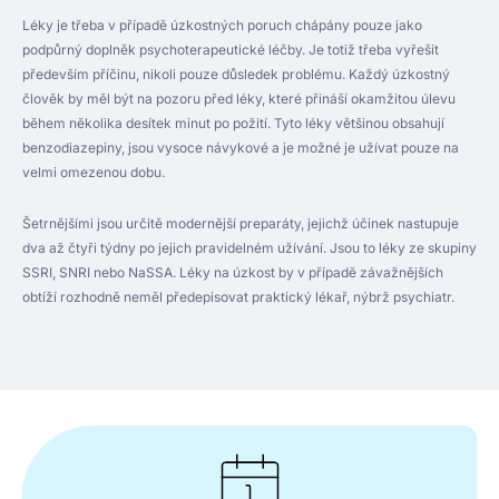
Léky je třeba v případě úzkostných poruch chápány pouze jako
podpůrný doplněk psychoterapeutické léčby. Je totiž třeba vyřešit
především příčinu, nikoli pouze důsledek problému. Každý úzkostný
člověk by měl být na pozoru před léky, které přináší okamžitou úlevu
během několika desítek minut po požití. Tyto léky většinou obsahují
benzodiazepiny, jsou vysoce návykové a je možné je užívat pouze na
velmi omezenou dobu.
Šetrnějšími jsou určitě modernější preparáty, jejichž účinek nastupuje
dva až čtyři týdny po jejich pravidelném užívání. Jsou to léky ze skupiny
SSRI, SNRI nebo NaSSA. Léky na úzkost by v případě závažnějších
obtíží rozhodně neměl předepisovat praktický lékař, nýbrž psychiatr.