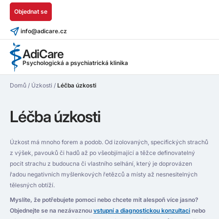
Objednat se
info@adicare.cz
AdiCare
Psychologická a psychiatrická klinika
Domů
/
Úzkosti
/
Léčba úzkosti
Léčba úzkosti
Úzkost má mnoho forem a podob. Od izolovaných, specifických strachů
z výšek, pavouků či hadů až po všeobjímající a těžce definovatelný
pocit strachu z budoucna či vlastního selhání, který je doprovázen
řadou negativních myšlenkových řetězců a místy až nesnesitelných
tělesných obtíží.
Myslíte, že potřebujete pomoci nebo chcete mít alespoň více jasno?
Objednejte se na nezávaznou
vstupní a diagnostickou konzultaci
nebo