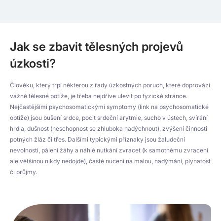
Jak se zbavit tělesných projevů
úzkosti?
Člověku, který trpí některou z řady úzkostných poruch, které doprovází
vážné tělesné potíže, je třeba nejdříve ulevit po fyzické stránce.
Nejčastějšími psychosomatickými symptomy (link na psychosomatické
obtíže) jsou bušení srdce, pocit srdeční arytmie, sucho v ústech, svírání
hrdla, dušnost (neschopnost se zhluboka nadýchnout), zvýšení činnosti
potných žláz či třes. Dalšími typickými příznaky jsou žaludeční
nevolnosti, pálení žáhy a náhlé nutkání zvracet (k samotnému zvracení
ale většinou nikdy nedojde), časté nucení na malou, nadýmání, plynatost
či průjmy.