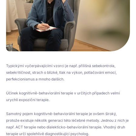
Typickými vyčerpávajícími vzorci je např. přílišná sebekontrola,
sebekritičnost, strach o blízké, tlak na výkon, potlačování emocí,
perfekcionismus a mnoho dalších.
Účinek kognitivně-behaviorální terapie v určitých případech velmi
urychlí expoziční terapie.
Samotný pojem kognitivně-behaviorální terapie je ovšem široký,
protože existuje několik generací této léčebné metody. Jednou z nich je
např. ACT terapie nebo dialekticko-behaviorální terapie. Vhodný druh
terapie určí spolehlivě diagnostikující psycholog.