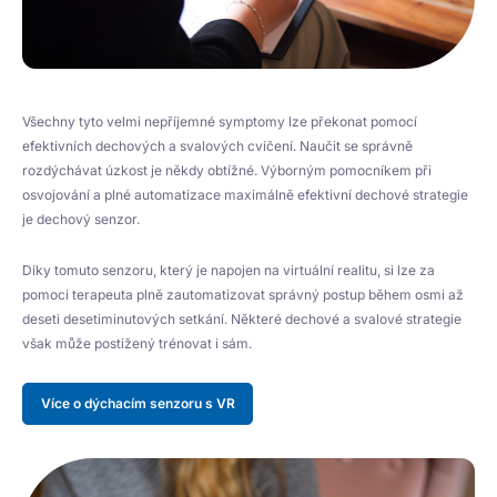
Všechny tyto velmi nepříjemné symptomy lze překonat pomocí
efektivních dechových a svalových cvičení. Naučit se správně
rozdýchávat úzkost je někdy obtížné. Výborným pomocníkem při
osvojování a plné automatizace maximálně efektivní dechové strategie
je dechový senzor.
Díky tomuto senzoru, který je napojen na virtuální realitu, si lze za
pomoci terapeuta plně zautomatizovat správný postup během osmi až
deseti desetiminutových setkání. Některé dechové a svalové strategie
však může postižený trénovat i sám.
Více o dýchacím senzoru s VR