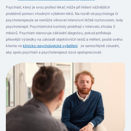
Psychiatr, který je svou profesí lékař, může při řešení vážnějších
problémů pomoci vhodným výběrem léků. Na rozdíl od psychologa či
psychoterapeuta se nemůže věnovat intenzivní léčbě rozhovorem, tedy
psychoterapií. Psychiatrické kontroly probíhají v intervalu zhruba 3
měsíců. Psychiatr stanovuje základní diagnózu, pokud potřebuje
přesnější výsledky na základě objektivních testů a měření, posílá svého
klienta na
klinicko-psychologické vyšetření
. Je samozřejmě zásadní,
aby spolu psychiatr a psychoterapeut úzce spolupracovali.