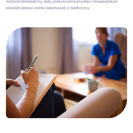
možnost telemedicíny, tedy poskytování konzultací mimopražským
klientům pomocí online videohovorů či telefonicky.