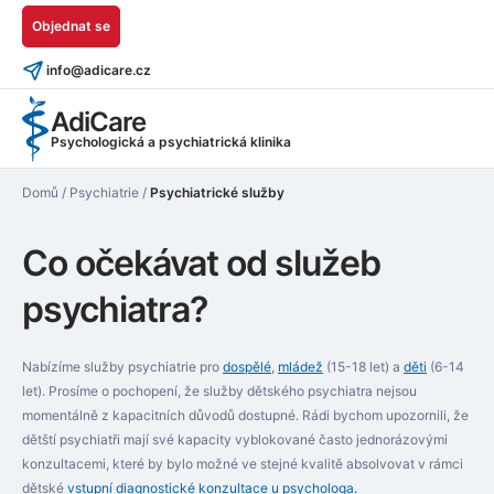
Objednat se
info@adicare.cz
AdiCare
Psychologická a psychiatrická klinika
Domů
/
Psychiatrie
/
Psychiatrické služby
Co očekávat od služeb
psychiatra?
Nabízíme služby psychiatrie pro
dospělé
,
mládež
(15-18 let) a
děti
(6-14
let). Prosíme o pochopení, že služby dětského psychiatra nejsou
momentálně z kapacitních důvodů dostupné. Rádi bychom upozornili, že
dětští psychiatři mají své kapacity vyblokované často jednorázovými
konzultacemi, které by bylo možné ve stejné kvalitě absolvovat v rámci
dětské
vstupní diagnostické konzultace u psychologa.