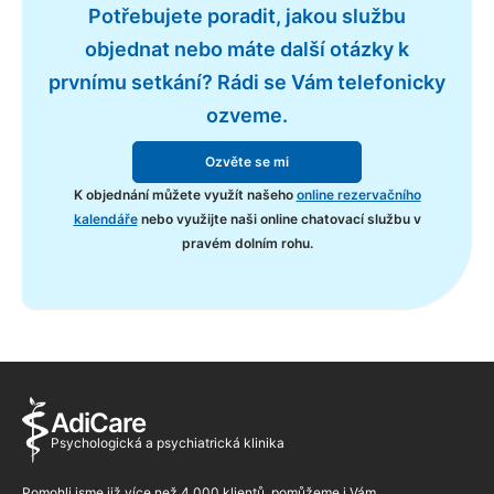
Potřebujete poradit, jakou službu
objednat nebo máte další otázky k
prvnímu setkání? Rádi se Vám telefonicky
ozveme.
Ozvěte se mi
K objednání můžete využít našeho
online rezervačního
kalendáře
nebo využijte naši online chatovací službu v
pravém dolním rohu.
AdiCare
Psychologická a psychiatrická klinika
Pomohli jsme již více než 4 000 klientů, pomůžeme i Vám.