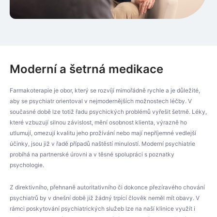
Moderní a šetrná medikace
Farmakoterapie je obor, který se rozvíjí mimořádně rychle a je důležité,
aby se psychiatr orientoval v nejmodernějších možnostech léčby. V
současné době lze totiž řadu psychických problémů vyřešit šetrně. Léky,
které vzbuzují silnou závislost, mění osobnost klienta, výrazně ho
utlumují, omezují kvalitu jeho prožívání nebo mají nepříjemné vedlejší
účinky, jsou již v řadě případů naštěstí minulostí. Moderní psychiatrie
probíhá na partnerské úrovni a v těsné spolupráci s poznatky
psychologie.
Z direktivního, přehnaně autoritativního či dokonce přezíravého chování
psychiatrů by v dnešní době již žádný trpící člověk neměl mít obavy. V
rámci poskytování psychiatrických služeb lze na naší klinice využít i