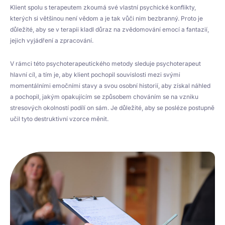
Klient spolu s terapeutem zkoumá své vlastní psychické konflikty,
kterých si většinou není vědom a je tak vůči nim bezbranný. Proto je
důležité, aby se v terapii kladl důraz na zvědomování emocí a fantazií,
jejich vyjádření a zpracování.
V rámci této psychoterapeutického metody sleduje psychoterapeut
hlavní cíl, a tím je, aby klient pochopil souvislosti mezi svými
momentálními emočními stavy a svou osobní historií, aby získal náhled
a pochopil, jakým opakujícím se způsobem chováním se na vzniku
stresových okolností podílí on sám. Je důležité, aby se posléze postupně
učil tyto destruktivní vzorce měnit.