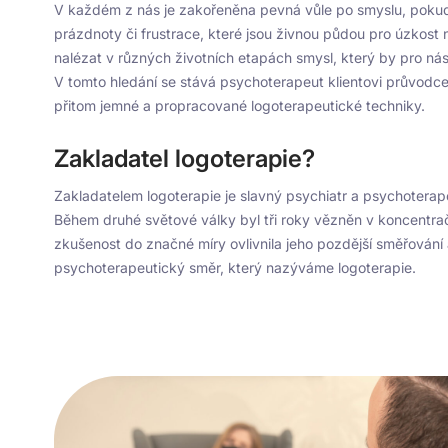
V každém z nás je zakořeněna pevná vůle po smyslu, pokud
prázdnoty či frustrace, které jsou živnou půdou pro úzkost
nalézat v různých životních etapách smysl, který by pro n
V tomto hledání se stává psychoterapeut klientovi průvod
přitom jemné a propracované logoterapeutické techniky.
Zakladatel logoterapie?
Zakladatelem logoterapie je slavný psychiatr a psychoterap
Během druhé světové války byl tři roky vězněn v koncentrač
zkušenost do značné míry ovlivnila jeho pozdější směřování 
psychoterapeutický směr, který nazýváme logoterapie.