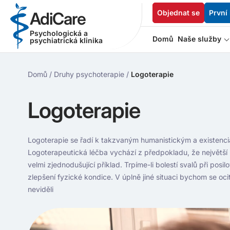
Objednat se
První
AdiCare
Psychologická a
Domů
Naše služby
psychiatrická klinika
Domů
/
Druhy psychoterapie
/
Logoterapie
Logoterapie
Logoterapie se řadí k takzvaným humanistickým a existenci
Logoterapeutická léčba vychází z předpokladu, že největš
velmi zjednodušující příklad. Trpíme-li bolestí svalů při pos
zlepšení fyzické kondice. V úplně jiné situaci bychom se oc
neviděli