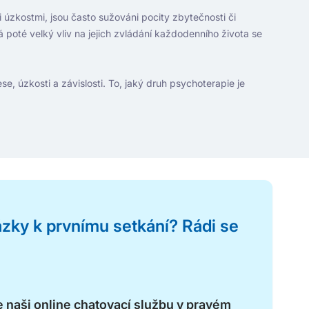
i úzkostmi, jsou často sužováni pocity zbytečnosti či
 poté velký vliv na jejich zvládání každodenního života se
se, úzkosti a závislosti. To, jaký druh psychoterapie je
ázky k prvnímu setkání? Rádi se
 naši online chatovací službu v pravém