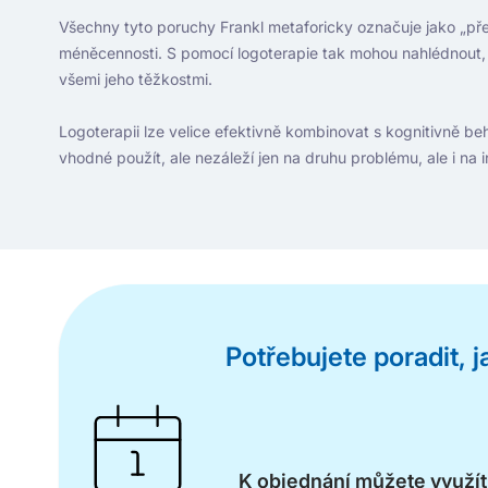
Všechny tyto poruchy Frankl metaforicky označuje jako „přech
méněcennosti. S pomocí logoterapie tak mohou nahlédnout, co
všemi jeho těžkostmi.
Logoterapii lze velice efektivně kombinovat s kognitivně beha
vhodné použít, ale nezáleží jen na druhu problému, ale i na
Potřebujete poradit, 
K objednání můžete využí