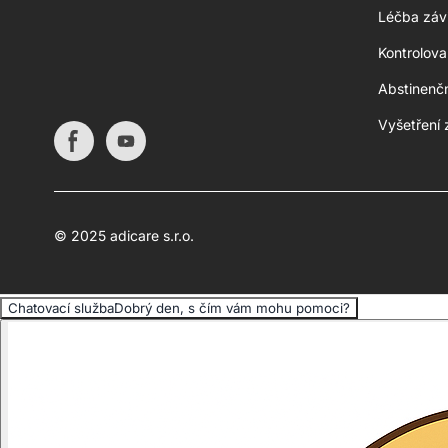
Léčba závi
Kontrolov
Abstinenč
Vyšetření 
© 2025 adicare s.r.o.