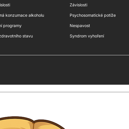
slosti
Závislosti
aná konzumace alkoholu
Psychosomatické potíže
ní programy
Nespavost
zdravotního stavu
Syndrom vyhoření