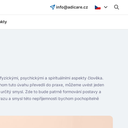
info@adicare.cz
akty
zickými, psychickými a spirituálními aspekty člověka.
chom tuto úvahu převedli do praxe, můžeme uvést jeden
me určitý smysl. Zde to bude patrně formování postavy a
úrazu a smysl této nepříjemnosti bychom pochopitelně