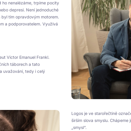
 ho nenalézáme, trpíme pocity
 nebo depresi. Není jednoduché
ás byl tím opravdovým motorem.
cem a podporovatelem. Využívá
eut Victor Emanuel Frankl.
ních táborech a tato
a uvažování, tedy i celý
Logos je ve starořečtině ozna
širším slova smyslu. Chápeme j
„smysl“.