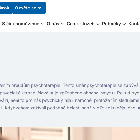
 krok
Ozvěte se mi
S čím pomůžeme
O nás
Ceník služeb
Pobočky
Kont
álním proudům psychoterapie. Tento směr psychoterapie se zabývá fy
í psychické utrpení člověka je způsobeno absencí smyslu. Pokud by
ilování, není to pro nás psychicky nijak náročné, protože tím sleduje
itli, kdybychom zažívali podobné bolesti např. v důsledku nějakého 