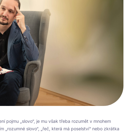
čení pojmu „slovo“, je mu však třeba rozumět v mnohem
ím „rozumné slovo“, „řeč, která má poselství“ nebo zkrátka