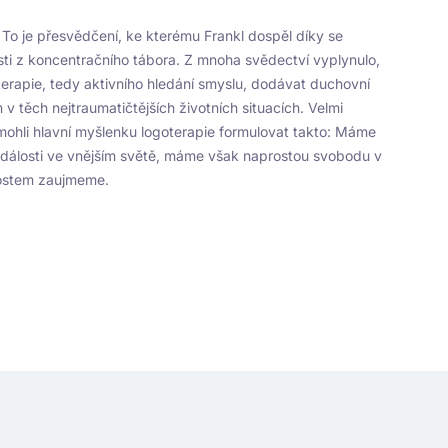
To je přesvědčení, ke kterému Frankl dospěl díky se
osti z koncentračního tábora. Z mnoha svědectví vyplynulo,
erapie, tedy aktivního hledání smyslu, dodávat duchovní
těch nejtraumatičtějších životních situacích. Velmi
hli hlavní myšlenku logoterapie formulovat takto: Máme
dálosti ve vnějším světě, máme však naprostou svobodu v
lostem zaujmeme.