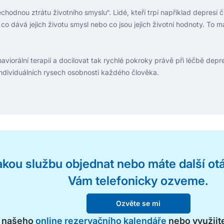
odnou ztrátu životního smyslu“. Lidé, kteří trpí například depresí č
 dává jejich životu smysl nebo co jsou jejich životní hodnoty. To má
viorální terapií a docilovat tak rychlé pokroky právě při léčbě depre
 individuálních rysech osobnosti každého člověka.
jakou službu objednat nebo máte další ot
Vám telefonicky ozveme.
Ozvěte se mi
t našeho
online rezervačního kalendáře
nebo využijte