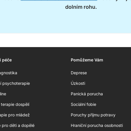
dolním rohu.
í péče
Pomůžeme Vám
agnostika
Deprese
ní psychoterapie
Úzkosti
line
Panická porucha
terapie dospělí
Sociální fobie
apie pro mládež
Poruchy příjmu potravy
e pro děti a dopělé
Hraniční porucha osobnosti