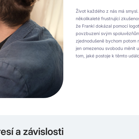
Život každého z nás má smysl. 
několikaleté frustrující zkušen
že Frankl dokázal pomocí logot
povzbuzení svým spoluvězňům v 
zjednodušeně bychom potom mo
jen omezenou svobodu měnit u
tom, jaké postoje k těmto udá
sí a závislosti