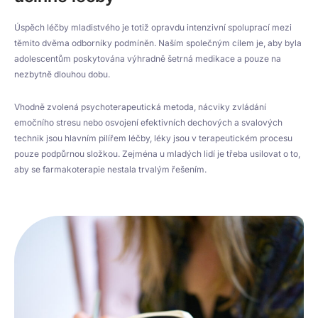
Úspěch léčby mladistvého je totiž opravdu intenzivní spoluprací mezi
těmito dvěma odborníky podmíněn. Naším společným cílem je, aby byla
adolescentům poskytována výhradně šetrná medikace a pouze na
nezbytně dlouhou dobu.
Vhodně zvolená psychoterapeutická metoda, nácviky zvládání
emočního stresu nebo osvojení efektivních dechových a svalových
technik jsou hlavním pilířem léčby, léky jsou v terapeutickém procesu
pouze podpůrnou složkou. Zejména u mladých lidí je třeba usilovat o to,
aby se farmakoterapie nestala trvalým řešením.