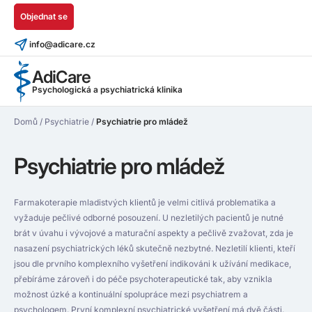
Objednat se
info@adicare.cz
AdiCare
Psychologická a psychiatrická klinika
Domů
/
Psychiatrie
/
Psychiatrie pro mládež
Psychiatrie pro mládež
Farmakoterapie mladistvých klientů je velmi citlivá problematika a
vyžaduje pečlivé odborné posouzení. U nezletilých pacientů je nutné
brát v úvahu i vývojové a maturační aspekty a pečlivě zvažovat, zda je
nasazení psychiatrických léků skutečně nezbytné. Nezletilí klienti, kteří
jsou dle prvního komplexního vyšetření indikováni k užívání medikace,
přebíráme zároveň i do péče psychoterapeutické tak, aby vznikla
možnost úzké a kontinuální spolupráce mezi psychiatrem a
psychologem. První komplexní psychiatrické vyšetření má dvě části.