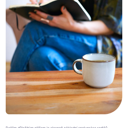
Dalším důležitým pilířem je alespoň základní spolupráce rodičů