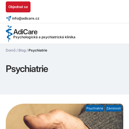
Objednat se
info@adicare.cz
AdiCare
Psychologická a psychiatrická klinika
Domů
/
Blog
/
Psychiatrie
Psychiatrie
Psychiatrie
Závislosti