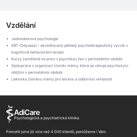
Vzdělání
Jednooborová psychologie
KBT (Odyssea) – akreditovaný pětiletý psychoterapeutický výcvik v
kognitivně behaviorální terapii
Kurzy zaměřené na práci s psychikou žen v perinatálním období
Spolupráce s organizací Úsměv mámy, která se věnuje psychickým
obtížím v perinatálním období
Lektorka Úsměvu mámy pro laickou a odbornou veřejnost
AdiCare
Psychologická a psychiatrická klinika
Pomohli jsme již více než 4 000 klientů, pomůžeme i Vám.