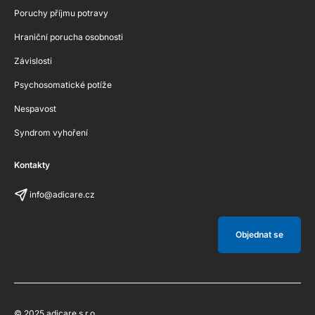
Poruchy příjmu potravy
Hraniční porucha osobnosti
Závislosti
Psychosomatické potíže
Nespavost
Syndrom vyhoření
Kontakty
info@adicare.cz
Objednat se
© 2025 adicare s.r.o.