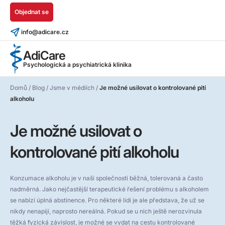
Objednat se
info@adicare.cz
AdiCare
Psychologická a psychiatrická klinika
Domů
/
Blog
/
Jsme v médiích
/
Je možné usilovat o kontrolované pití
alkoholu
Je možné usilovat o
kontrolované pití alkoholu
Konzumace alkoholu je v naší společnosti běžná, tolerovaná a často
nadměrná. Jako nejčastější terapeutické řešení problému s alkoholem
se nabízí úplná abstinence. Pro některé lidi je ale představa, že už se
nikdy nenapijí, naprosto nereálná. Pokud se u nich ještě nerozvinula
těžká fyzická závislost, je možné se vydat na cestu kontrolované