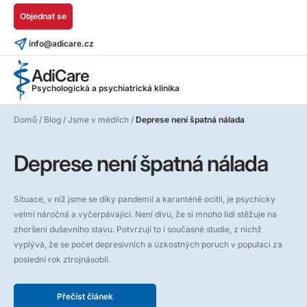
Objednat se
info@adicare.cz
AdiCare
Psychologická a psychiatrická klinika
Domů
/
Blog
/
Jsme v médiích
/
Deprese není špatná nálada
Deprese není špatná nálada
Situace, v níž jsme se díky pandemii a karanténě ocitli, je psychicky
velmi náročná a vyčerpávající. Není divu, že si mnoho lidí stěžuje na
zhoršení duševního stavu. Potvrzují to i současné studie, z nichž
vyplývá, že se počet depresivních a úzkostných poruch v populaci za
poslední rok ztrojnásobil.
Přečíst článek