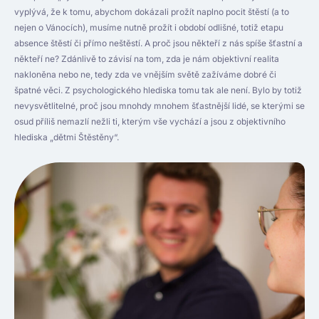
vyplývá, že k tomu, abychom dokázali prožít naplno pocit štěstí (a to
nejen o Vánocích), musíme nutně prožít i období odlišné, totiž etapu
absence štěstí či přímo neštěstí. A proč jsou někteří z nás spíše šťastní a
někteří ne? Zdánlivě to závisí na tom, zda je nám objektivní realita
nakloněna nebo ne, tedy zda ve vnějším světě zažíváme dobré či
špatné věci. Z psychologického hlediska tomu tak ale není. Bylo by totiž
nevysvětlitelné, proč jsou mnohdy mnohem šťastnější lidé, se kterými se
osud příliš nemazlí nežli ti, kterým vše vychází a jsou z objektivního
hlediska „dětmi Štěstěny“.