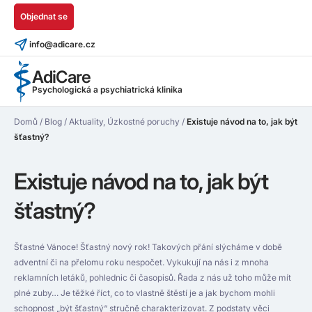
Objednat se
info@adicare.cz
AdiCare
Psychologická a psychiatrická klinika
Domů
/
Blog
/
Aktuality
,
Úzkostné poruchy
/
Existuje návod na to, jak být
šťastný?
Existuje návod na to, jak být
šťastný?
Šťastné Vánoce! Šťastný nový rok! Takových přání slýcháme v době
adventní či na přelomu roku nespočet. Vykukují na nás i z mnoha
reklamních letáků, pohlednic či časopisů. Řada z nás už toho může mít
plné zuby… Je těžké říct, co to vlastně štěstí je a jak bychom mohli
schopnost „být šťastný“ stručně charakterizovat. Z podstaty věci