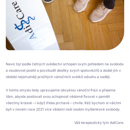
Navíc byl podle četných svědectví schopen svým pohledem na svobodu
a osudovost posílit a povzbudit desítky svých spoluvězňů a dodat jim v
období nejsmutněji prožitých vánočních svátků odvahu a naději.
V tomto smyslu tedy upravujeme obvyklou vánoční frázi a přejeme
Vám, abyste posilovali svou schopnost vědomě fixovat v paměti
všechny krásné – i když třeba prchavé – chvíle. Kéž bychom si všichni
byli v novém roce 2021 více vědomi naší osobní myšlenkové svobody.
Váš terapeutický tým AdiCare.