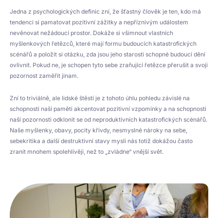
Jedna z psychologických definic zní, že šťastný člověk je ten, kdo má
tendenci si pamatovat pozitivní zážitky a nepříznivým událostem
nevěnovat nežádoucí prostor. Dokáže si všimnout vlastních
myšlenkových řetězců, které mají formu budoucích katastrofických
scénářů a položit si otázku, zda jsou jeho starosti schopné budoucí dění
ovlivnit. Pokud ne, je schopen tyto sebe zraňující řetězce přerušit a svoji
pozornost zaměřit jinam.
Zní to triviálně, ale lidské štěstí je z tohoto úhlu pohledu závislé na
schopnosti naší paměti akcentovat pozitivní vzpomínky a na schopnosti
naší pozornosti odklonit se od neproduktivních katastrofických scénářů.
Naše myšlenky, obavy, pocity křivdy, nesmyslné nároky na sebe,
sebekritika a další destruktivní stavy mysli nás totiž dokážou často
zranit mnohem spolehlivěji, než to „zvládne“ vnější svět.