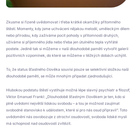
Zkusme si řízeně uvědomovat i třeba krátké okamžiky přítomného
štěstí. Momenty, kdy jsme uchváceni nějakou melodií, uměleckým dílem
nebo přírodou, kdy zažíváme pocit pohody v přítomnosti druhých,
užíváme si příjemného jídla nebo třeba jen útulného tepla vyhřáté
postele. Jedině tak si můžeme v naší dlouhodobé paměti vytvořit galerii
pozitivních vzpomínek, do které se můžeme v těžkých dobách uchýlit.
To, že status šťastného člověka souvisí pouze se selektivní složkou naší
dlouhodobé paměti, se může mnohým připadat zjednodušující.
Hlubokou podstatu štěstí vystihuje možná lépe slavný psychiatr a filozof,
Viktor Emanuel Frankl: „Dlouhodobě šťastným člověkem je ten, kdo si
plně uvědomí největší lidskou svobodu – a tou je možnost zaujímat
svobodné stanovisko k událostem, které si pro nás osud připravil“. Toto
uvědomění nás osvobozuje z otroctví osudovosti, svoboda lidské mysli
má schopnost nad osudovostí zvítězit.