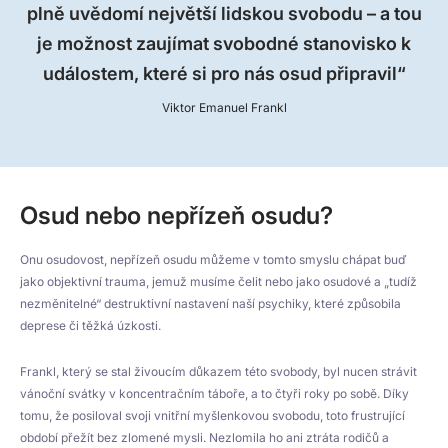
plně uvědomí největší lidskou svobodu – a tou
je možnost zaujímat svobodné stanovisko k
událostem, které si pro nás osud připravil“
Viktor Emanuel Frankl
Osud nebo nepřízeň osudu?
Onu osudovost, nepřízeň osudu můžeme v tomto smyslu chápat buď
jako objektivní trauma, jemuž musíme čelit nebo jako osudové a „tudíž
nezměnitelné“ destruktivní nastavení naší psychiky, které způsobila
deprese či těžká úzkosti.
Frankl, který se stal živoucím důkazem této svobody, byl nucen strávit
vánoční svátky v koncentračním táboře, a to čtyři roky po sobě. Díky
tomu, že posiloval svoji vnitřní myšlenkovou svobodu, toto frustrující
období přežít bez zlomené mysli. Nezlomila ho ani ztráta rodičů a