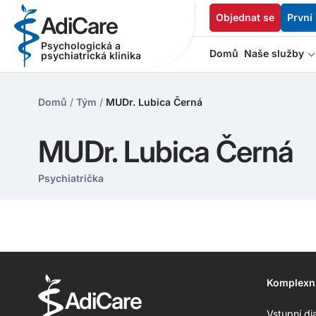
Objednat se
První
AdiCare
Psychologická a
Domů
Naše služby
psychiatrická klinika
Domů
/
Tým
/
MUDr. Lubica Černá
MUDr. Lubica Černá
Psychiatrička
Komplexn
AdiCare
Vstupní di