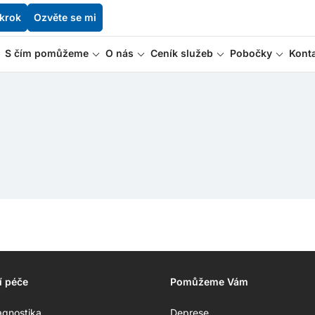
 krok
Ozvěte se mi
S čím pomůžeme
O nás
Ceník služeb
Pobočky
Kont
í péče
Pomůžeme Vám
agnostika
Deprese