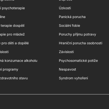
ní psychoterapie
Úzkosti
line
Panická porucha
terapie dospělí
Sociální fobie
apie pro mládež
Poruchy příjmu potravy
e pro děti a dopělé
Hraniční porucha osobnosti
slosti
Závislosti
aná konzumace alkoholu
Psychosomatické potíže
ní programy
Nespavost
zdravotního stavu
Syndrom vyhoření