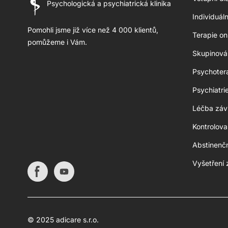
Psychologická a psychiatrická klinika
Individuál
Pomohli jsme již více než 4 000 klientů,
Terapie on
pomůžeme i Vám.
Skupinová 
Psychoter
Psychiatri
Léčba závi
Kontrolov
Abstinenč
Vyšetření 
© 2025 adicare s.r.o.