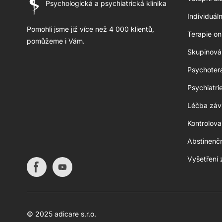
Psychologická a psychiatrická klinika
Individuál
Pomohli jsme již více než 4 000 klientů,
Terapie on
pomůžeme i Vám.
Skupinová 
Psychoter
Psychiatri
Léčba závi
Kontrolov
Abstinenč
Vyšetření 
© 2025 adicare s.r.o.