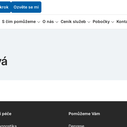
 krok
Ozvěte se mi
S čím pomůžeme
O nás
Ceník služeb
Pobočky
Kont
vá
í péče
Pomůžeme Vám
agnostika
Deprese