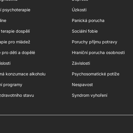
ní psychoterapie
Úzkosti
line
Panická porucha
terapie dospělí
Sociální fobie
apie pro mládež
Poruchy příjmu potravy
e pro děti a dopělé
Hraniční porucha osobnosti
slosti
Závislosti
aná konzumace alkoholu
Psychosomatické potíže
ní programy
Nespavost
zdravotního stavu
Syndrom vyhoření