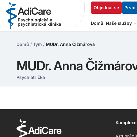
Objednat se
První
AdiCare
Psychologická a
Domů
Naše služby
psychiatrická klinika
Domů
/
Tým
/
MUDr. Anna Čižmárová
MUDr. Anna Čižmáro
Psychiatrička
Komplexn
AdiCare
Vstupní di