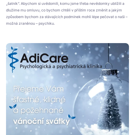
„šatník“. Abychom si uvědomili, komu jsme třeba nevědomky ublížili a
dlužíme mu omluvu, co bychom chtěli v příštím roce změnit a jakým
způsobem bychom za stávajících podmínek mohli lépe pečovat o naši –
možná zraněnou – psychiku.