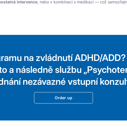
ostatná intervence
, nebo v kombinaci s medikací — což samozřejmě 
gramu na zvládnutí ADHD/ADD?
ísto a následně službu „Psychote
dnání nezávazné vstupní konzul
Order up