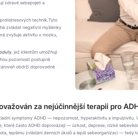
ují zdravé sebepojetí a
protistresových technik.Tyto
áhá zvládat negativní myšlenky
erá zvyšuje aktivitu v mozku,
oduly
, jež klientům umožňují
chou pozornosti postupně
 zároveň obdrží doprovodné
ovažován za nejúčinnější terapii pro A
ákladní symptomy ADHD — nepozornost, hyperaktivitu a impulzivitu. V
e, které často ADHD doprovázejí — úzkost, deprese, nízké sebevěd
ota, lepšímu zvládání denních úkolů a lepší sebeorganizaci — tedy