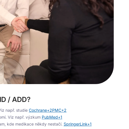
DHD / ADD?
iz např. studie
Cochrane+2PMC+2
omí. Viz např. výzkum
PubMed+1
 tam, kde medikace někdy nestačí.
SpringerLink+1