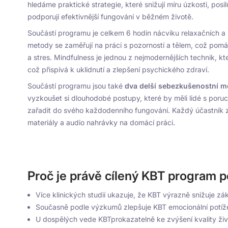
hledáme praktické strategie, které snižují míru úzkosti, posil
podporují efektivnější fungování v běžném životě.
Součástí programu je celkem 6 hodin nácviku relaxačních a 
metody se zaměřují na práci s pozorností a tělem, což pom
a stres. Mindfulness je jednou z nejmodernějších technik, kt
což přispívá k uklidnutí a zlepšení psychického zdraví.
Součástí programu jsou také
dva delší sebezkušenostní m
vyzkoušet si dlouhodobé postupy, které by měli lidé s poru
zařadit do svého každodenního fungování. Každý účastník
materiály a audio nahrávky na domácí práci.
Proč je právě cílený KBT program p
Více klinických studií ukazuje, že KBT výrazně snižuje z
Současně podle výzkumů zlepšuje KBT emocionální potíž
U dospělých vede KBTprokazatelně ke zvýšení kvality živ