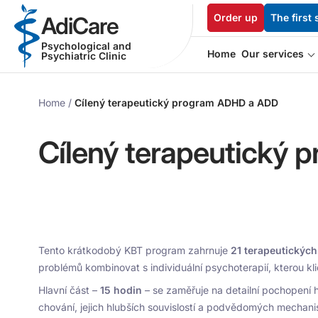
Order up
The first 
AdiCare
Psychological and
Home
Our services
Psychiatric Clinic
Home
/
Cílený terapeutický program ADHD a ADD
Cílený terapeutický
Tento krátkodobý KBT program zahrnuje
21 terapeutických
problémů kombinovat s individuální psychoterapií, kterou kl
Hlavní část –
15 hodin
– se zaměřuje na detailní pochopení 
chování, jejich hlubších souvislostí a podvědomých mechani