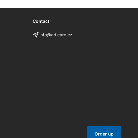
Contact
info@adicare.cz
Order up