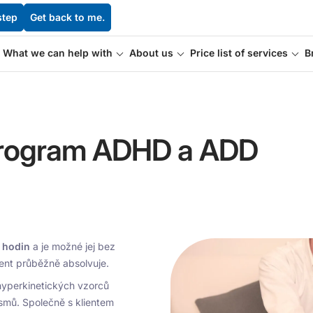
step
Get back to me.
What we can help with
About us
Price list of services
B
 program ADHD a ADD
 hodin
a je možné jej bez
ient průběžně absolvuje.
hyperkinetických vzorců
smů. Společně s klientem