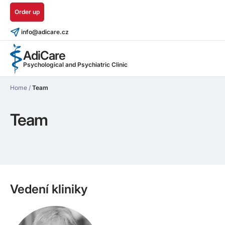
Order up
info@adicare.cz
AdiCare
Psychological and Psychiatric Clinic
Home
/
Team
Team
Vedení kliniky