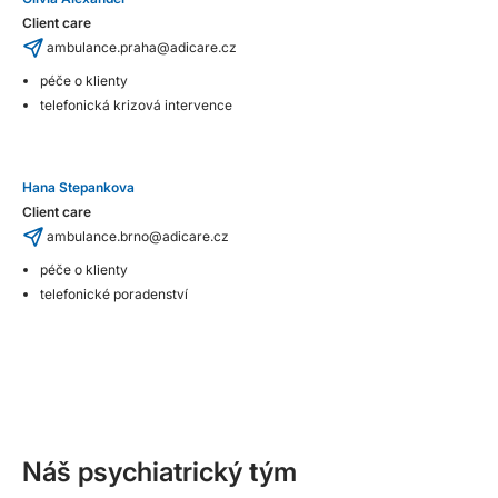
Client care
ambulance.praha@adicare.cz
péče o klienty
telefonická krizová intervence
Hana Stepankova
Client care
ambulance.brno@adicare.cz
péče o klienty
telefonické poradenství
Náš psychiatrický tým