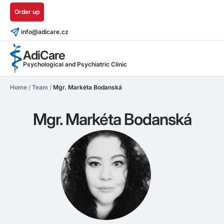
Order up
info@adicare.cz
AdiCare
Psychological and Psychiatric Clinic
Home
/
Team
/
Mgr. Markéta Bodanská
Mgr. Markéta Bodanská