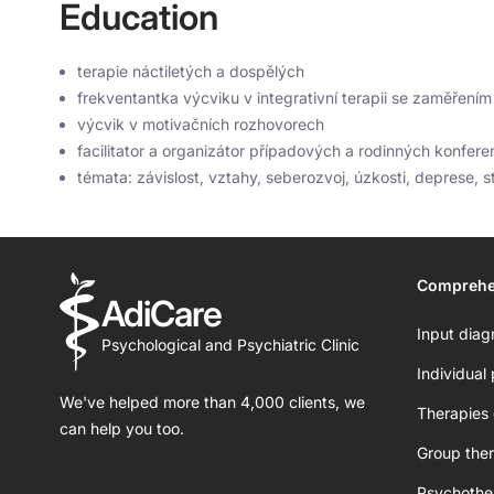
Education
terapie náctiletých a dospělých
frekventantka výcviku v integrativní terapii se zaměřen
výcvik v motivačních rozhovorech
facilitator a organizátor případových a rodinných konfere
témata: závislost, vztahy, seberozvoj, úzkosti, deprese,
Comprehe
AdiCare
Input diag
Psychological and Psychiatric Clinic
Individual
We've helped more than 4,000 clients, we
Therapies 
can help you too.
Group ther
Psychothe