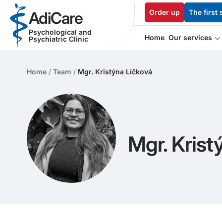
Order up
The first 
AdiCare
Psychological and
Home
Our services
Psychiatric Clinic
Home
/
Team
/
Mgr. Kristýna Líčková
Mgr. Krist