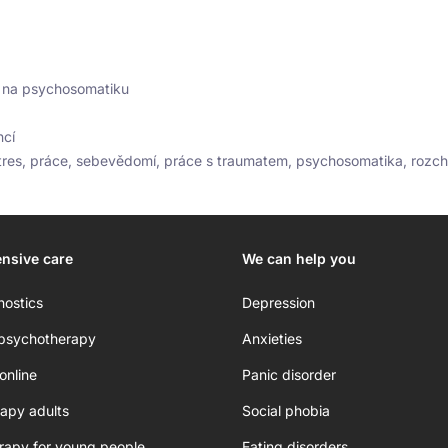
ím na psychosomatiku
ncí
 stres, práce, sebevědomí, práce s traumatem, psychosomatika, rozc
nsive care
We can help you
nostics
Depression
 psychotherapy
Anxieties
online
Panic disorder
apy adults
Social phobia
rapy for young people
Eating disorders