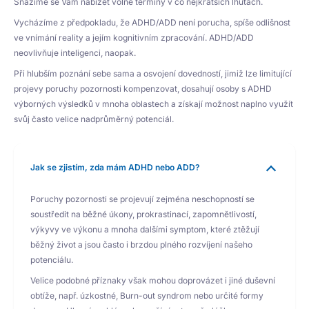
Snažíme se Vám nabízet volné termíny v co nejkratších lhůtách.
Vycházíme z předpokladu, že ADHD/ADD není porucha, spíše odlišnost
ve vnímání reality a jejím kognitivním zpracování. ADHD/ADD
neovlivňuje inteligenci, naopak.
Při hlubším poznání sebe sama a osvojení dovedností, jimiž lze limitující
projevy poruchy pozornosti kompenzovat, dosahují osoby s ADHD
výborných výsledků v mnoha oblastech a získají možnost naplno využít
svůj často velice nadprůměrný potenciál.
Jak se zjistím, zda mám ADHD nebo ADD?
Poruchy pozornosti se projevují zejména neschopností se
soustředit na běžné úkony, prokrastinací, zapomnětlivostí,
výkyvy ve výkonu a mnoha dalšími symptom, které ztěžují
běžný život a jsou často i brzdou plného rozvíjení našeho
potenciálu.
Velice podobné příznaky však mohou doprovázet i jiné duševní
obtíže, např. úzkostné, Burn-out syndrom nebo určité formy