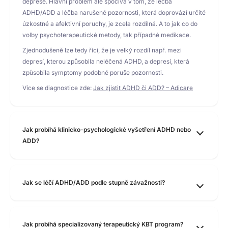
deprese. Hlavní problém ale spočívá v tom, že léčba
ADHD/ADD a léčba narušené pozornosti, která doprovází určité
úzkostné a afektivní poruchy, je zcela rozdílná. A to jak co do
volby psychoterapeutické metody, tak případné medikace.
Zjednodušeně lze tedy říci, že je velký rozdíl např. mezi
depresí, kterou způsobila neléčená ADHD, a depresí, která
způsobila symptomy podobné poruše pozornosti.
Více se diagnostice zde:
Jak zjistit ADHD či ADD? – Adicare
Jak probíhá klinicko-psychologické vyšetření ADHD nebo
ADD?
Jak se léčí ADHD/ADD podle stupně závažnosti?
Jak probíhá specializovaný terapeutický KBT program?