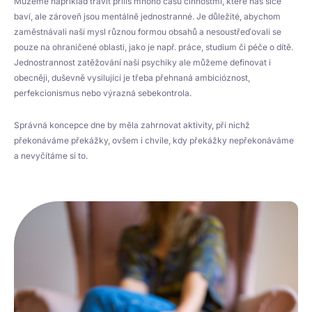
Můžeme například trávit příliš mnoho času činnostmi, které nás sice
baví, ale zároveň jsou mentálně jednostranné. Je důležité, abychom
zaměstnávali naší mysl různou formou obsahů a nesoustřeďovali se
pouze na ohraničené oblasti, jako je např. práce, studium či péče o dítě.
Jednostrannost zatěžování naší psychiky ale můžeme definovat i
obecněji, duševně vysilující je třeba přehnaná ambicióznost,
perfekcionismus nebo výrazná sebekontrola.
Správná koncepce dne by měla zahrnovat aktivity, při nichž
překonáváme překážky, ovšem i chvíle, kdy překážky nepřekonáváme
a nevyčítáme si to.