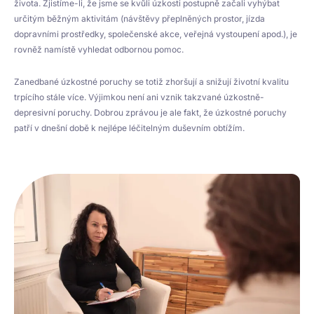
života. Zjistíme-li, že jsme se kvůli úzkosti postupně začali vyhýbat
určitým běžným aktivitám (návštěvy přeplněných prostor, jízda
dopravními prostředky, společenské akce, veřejná vystoupení apod.), je
rovněž namístě vyhledat odbornou pomoc.
Zanedbané úzkostné poruchy se totiž zhoršují a snižují životní kvalitu
trpícího stále více. Výjimkou není ani vznik takzvané úzkostně-
depresivní poruchy. Dobrou zprávou je ale fakt, že úzkostné poruchy
patří v dnešní době k nejlépe léčitelným duševním obtížím.