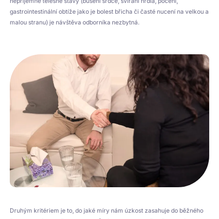
nepříjemné tělesné stavy (bušení srdce, svírání hrdla, pocení,
gastrointestinální obtíže jako je bolest břicha či časté nucení na velkou a
malou stranu) je návštěva odborníka nezbytná.
Druhým kritériem je to, do jaké míry nám úzkost zasahuje do běžného