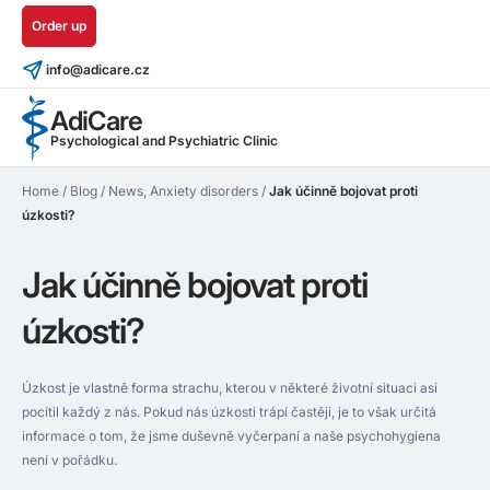
Order up
info@adicare.cz
AdiCare
Psychological and Psychiatric Clinic
Home
/
Blog
/
News
,
Anxiety disorders
/
Jak účinně bojovat proti
úzkosti?
Jak účinně bojovat proti
úzkosti?
Úzkost je vlastně forma strachu, kterou v některé životní situaci asi
pocítil každý z nás. Pokud nás úzkosti trápí častěji, je to však určitá
informace o tom, že jsme duševně vyčerpaní a naše psychohygiena
není v pořádku.