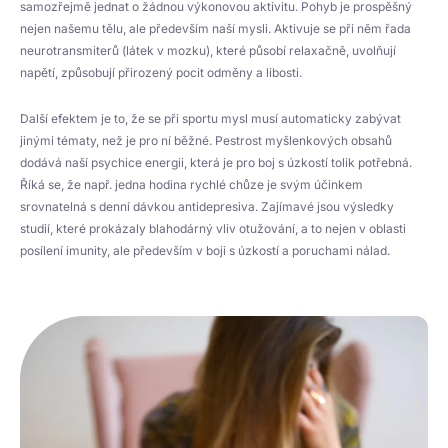
samozřejmě jednat o žádnou výkonovou aktivitu. Pohyb je prospěšný
nejen našemu tělu, ale především naší mysli. Aktivuje se při něm řada
neurotransmiterů (látek v mozku), které působí relaxačně, uvolňují
napětí, způsobují přirozený pocit odměny a libosti.
Další efektem je to, že se při sportu mysl musí automaticky zabývat
jinými tématy, než je pro ní běžné. Pestrost myšlenkových obsahů
dodává naší psychice energii, která je pro boj s úzkostí tolik potřebná.
Říká se, že např. jedna hodina rychlé chůze je svým účinkem
srovnatelná s denní dávkou antidepresiva. Zajímavé jsou výsledky
studií, které prokázaly blahodárný vliv otužování, a to nejen v oblasti
posílení imunity, ale především v boji s úzkostí a poruchami nálad.