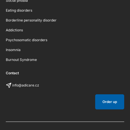
Social phobia
Eating disorders
Borderline personality disorder
Addictions
Psychosomatic disorders
Insomnia
Burnout Syndrome
Contact
info@adicare.cz
Order up