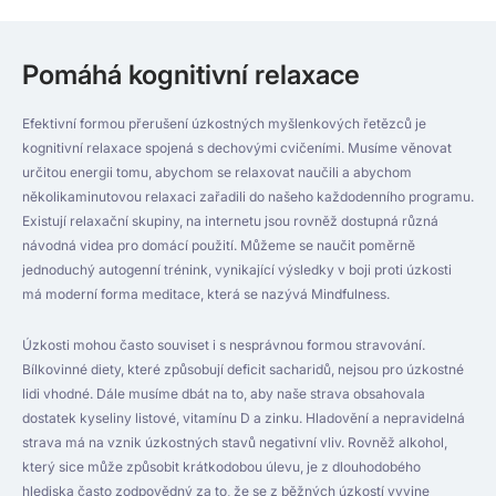
Pomáhá kognitivní relaxace
Efektivní formou přerušení úzkostných myšlenkových řetězců je
kognitivní relaxace spojená s dechovými cvičeními. Musíme věnovat
určitou energii tomu, abychom se relaxovat naučili a abychom
několikaminutovou relaxaci zařadili do našeho každodenního programu.
Existují relaxační skupiny, na internetu jsou rovněž dostupná různá
návodná videa pro domácí použití. Můžeme se naučit poměrně
jednoduchý autogenní trénink, vynikající výsledky v boji proti úzkosti
má moderní forma meditace, která se nazývá Mindfulness.
Úzkosti mohou často souviset i s nesprávnou formou stravování.
Bílkovinné diety, které způsobují deficit sacharidů, nejsou pro úzkostné
lidi vhodné. Dále musíme dbát na to, aby naše strava obsahovala
dostatek kyseliny listové, vitamínu D a zinku. Hladovění a nepravidelná
strava má na vznik úzkostných stavů negativní vliv. Rovněž alkohol,
který sice může způsobit krátkodobou úlevu, je z dlouhodobého
hlediska často zodpovědný za to, že se z běžných úzkostí vyvine