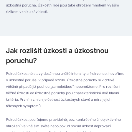
úzkostná porucha. Úzkostní lidé jsou také ohroženi mnohem vyšším
rizikem vzniku závislosti.
Jak rozlišit úzkosti a úzkostnou
poruchu?
Pokud úzkostné stavy dosáhnou určité intenzity a frekvence, hovoříme
o úzkostné poruše. V případě vzniku úzkostné poruchy si v drtivé
většině případů již pouhou „samoléčbou“ nepomůžeme. Pro rozlišení
běžné úzkosti od úzkostné poruchy jsou charakteristická dvě hlavní
kritéria. Prvním z nich je četnost úzkostných stavů a míra jejich
tělesných symptomů.
Pokud úzkost pociťujeme pravidelně, bez konkrétního či objektivního
ohrožení ve vnějším světě nebo pokud pokud úzkost doprovází i