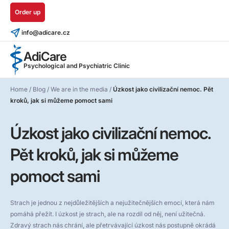
Order up
info@adicare.cz
AdiCare
Psychological and Psychiatric Clinic
Home
/
Blog
/
We are in the media
/
Úzkost jako civilizační nemoc. Pět
kroků, jak si můžeme pomoct sami
Úzkost jako civilizační nemoc.
Pět kroků, jak si můžeme
pomoct sami
Strach je jednou z nejdůležitějších a nejužitečnějších emocí, která nám
pomáhá přežít. I úzkost je strach, ale na rozdíl od něj, není užitečná.
Zdravý strach nás chrání, ale přetrvávající úzkost nás postupně okrádá