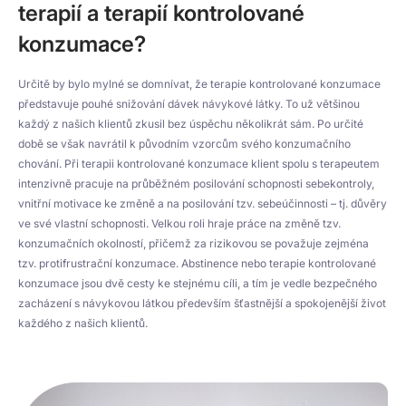
terapií a terapií kontrolované
konzumace?
Určitě by bylo mylné se domnívat, že terapie kontrolované konzumace
představuje pouhé snižování dávek návykové látky. To už většinou
každý z našich klientů zkusil bez úspěchu několikrát sám. Po určité
době se však navrátil k původním vzorcům svého konzumačního
chování. Při terapii kontrolované konzumace klient spolu s terapeutem
intenzivně pracuje na průběžném posilování schopnosti sebekontroly,
vnitřní motivace ke změně a na posilování tzv. sebeúčinnosti – tj. důvěry
ve své vlastní schopnosti. Velkou roli hraje práce na změně tzv.
konzumačních okolností, přičemž za rizikovou se považuje zejména
tzv. protifrustrační konzumace. Abstinence nebo terapie kontrolované
konzumace jsou dvě cesty ke stejnému cíli, a tím je vedle bezpečného
zacházení s návykovou látkou především šťastnější a spokojenější život
každého z našich klientů.