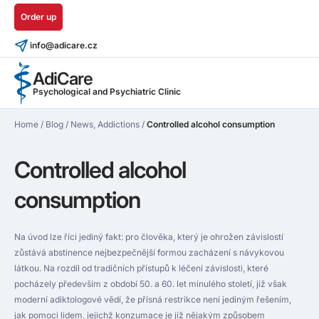
Order up
info@adicare.cz
AdiCare
Psychological and Psychiatric Clinic
Home
/
Blog
/
News
,
Addictions
/
Controlled alcohol consumption
Controlled alcohol
consumption
Na úvod lze říci jediný fakt: pro člověka, který je ohrožen závislostí
zůstává abstinence nejbezpečnější formou zacházení s návykovou
látkou. Na rozdíl od tradičních přístupů k léčení závislosti, které
pocházely především z období 50. a 60. let minulého století, již však
moderní adiktologové vědí, že přísná restrikce není jediným řešením,
jak pomoci lidem, jejichž konzumace je již nějakým způsobem