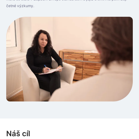
četné výzkumy.
Náš cíl