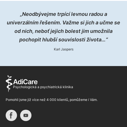
„Neodbývejme trpící levnou radou a
univerzálním řešením. Važme si jich a učme se
od nich, neboť jejich bolest jim umožnila
pochopit hlubší souvislosti života…“
Karl Jaspers
AdiCare
Psychologická a psychiatrická klinika
Pomohli jsme již více než 4 000 klientů, pomůžeme i Vám.