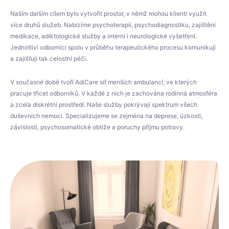
Naším dalším cílem bylo vytvořit prostor, v němž mohou klienti využít
více druhů služeb. Nabízíme psychoterapii, psychodiagnostiku, zajištění
medikace, adiktologické služby a interní i neurologické vyšetření.
Jednotliví odborníci spolu v průběhu terapeutického procesu komunikují
a zajišťují tak celostní péči.
V současné době tvoří AdiCare síť menších ambulancí, ve kterých
pracuje třicet odborníků. V každé z nich je zachována rodinná atmosféra
a zcela diskrétní prostředí. Naše služby pokrývají spektrum všech
duševních nemocí. Specializujeme se zejména na deprese, úzkosti,
závislosti, psychosomatické obtíže a poruchy příjmu potravy.