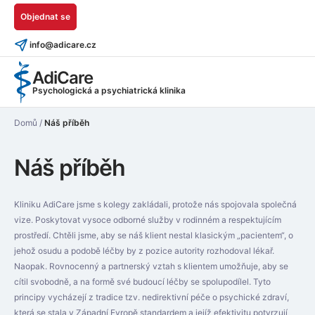
Objednat se
info@adicare.cz
AdiCare
Psychologická a psychiatrická klinika
Domů
/
Náš příběh
Náš příběh
Kliniku AdiCare jsme s kolegy zakládali, protože nás spojovala společná
vize. Poskytovat vysoce odborné služby v rodinném a respektujícím
prostředí. Chtěli jsme, aby se náš klient nestal klasickým „pacientem“, o
jehož osudu a podobě léčby by z pozice autority rozhodoval lékař.
Naopak. Rovnocenný a partnerský vztah s klientem umožňuje, aby se
cítil svobodně, a na formě své budoucí léčby se spolupodílel. Tyto
principy vycházejí z tradice tzv. nedirektivní péče o psychické zdraví,
která se stala v Západní Evropě standardem a jejíž efektivitu potvrzují